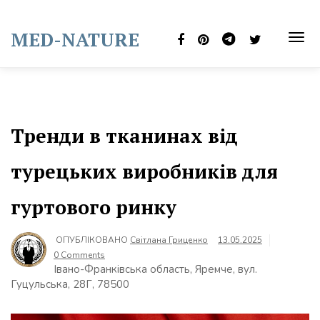
Skip
to
MED-NATURE
content
TOG
NAVI
Тренди в тканинах від
турецьких виробників для
гуртового ринку
ОПУБЛІКОВАНО
Світлана Гриценко
13.05.2025
0 Comments
Івано-Франківська область, Яремче, вул.
Гуцульська, 28Г, 78500