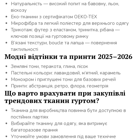
Натуральність — високий попит на бавовну, льон,
віскозу
Еко-тканини з сертифікатом OEKO-TEX
Мікрофібра та легкий поліестер для верхнього одягу
Трикотаж: футер з еластаном, тринитка, рібана —
ключові позиції на гуртовому ринку
В’язані текстури, boucle та лапша — повернення
тактильності
Модні відтінки та принти 2025–2026
Земляні тони, теракота, глина, пісок
Пастельні кольори: лавандовий, м’ятний, карамель
Монохром і приглушені тони для базових речей
Принти: абстракція, ретро, флора, геометрія
Що варто врахувати при закупівлі
трендових тканин гуртом?
Тканина для виробництва повинна бути доступною в
постійних партіях
Вибирайте тканину для одягу, яка витримує
багаторазове прання
Уточнюйте умови замовлення під ваше технічне