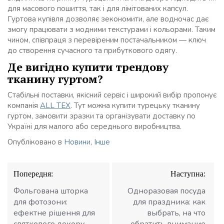
для масового пошиття, так і для лімітованих капсул.
Гуртова купівля дозволяє зекономити, але водночас дає
змогу працювати з модними текстурами і кольорами. Таким
чином, співпраця з перевіреним постачальником — ключ
до створення сучасного та прибуткового одягу.
Де вигідно купити трендову
тканину гуртом?
Стабільні поставки, якісний сервіс і широкий вибір пропонує
компанія
ALL TEX
. Тут можна купити турецьку тканину
гуртом, замовити зразки та організувати доставку по
Україні для малого або середнього виробництва.
Опубліковано в
Новини
,
Інше
Навігація
Попередня:
Наступна:
записів
Фольгована шторка
Одноразовая посуда
для фотозони:
для праздника: как
ефектне рішення для
выбрать, на что