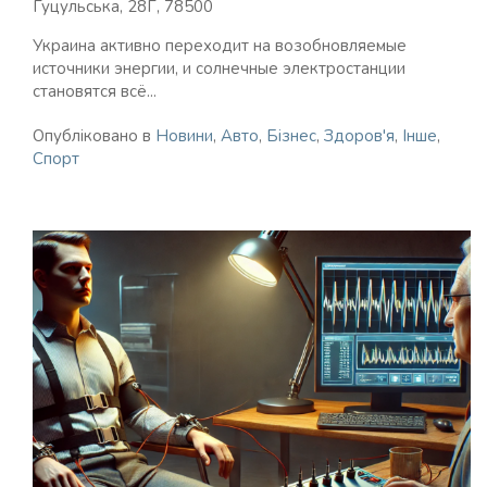
Гуцульська, 28Г, 78500
Украина активно переходит на возобновляемые
источники энергии, и солнечные электростанции
становятся всё...
Опубліковано в
Новини
,
Авто
,
Бізнес
,
Здоров'я
,
Інше
,
Спорт