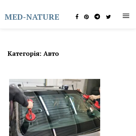
Skip
to
MED-NATURE
content
TOG
NAVI
Категорія:
Авто