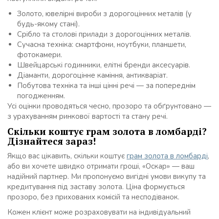
Золото, ювелірні вироби з дорогоцінних металів (у
будь-якому стані).
Срібло та столові прилади з дорогоцінних металів.
Сучасна техніка: смартфони, ноутбуки, планшети,
фотокамери.
Швейцарські годинники, елітні бренди аксесуарів.
Діаманти, дорогоцінне каміння, антикваріат.
Побутова техніка та інші цінні речі — за попереднім
погодженням.
Усі оцінки проводяться чесно, прозоро та обґрунтовано —
з урахуванням ринкової вартості та стану речі.
Скільки коштує грам золота в ломбарді?
Дізнайтеся зараз!
Якщо вас цікавить, скільки коштує
грам золота в ломбарді
,
або ви хочете швидко отримати гроші, «Оскар» — ваш
надійний партнер. Ми пропонуємо вигідні умови викупу та
кредитування під заставу золота. Ціна формується
прозоро, без прихованих комісій та несподіванок.
Кожен клієнт може розраховувати на індивідуальний