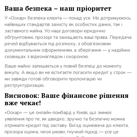
Ваша безпека – наш пріоритет
У «Оскар» безпека клієнта — понад усе. Ми дотримуємось
найвищих стандартів захисту як особистих даних, так і
заставного майна. Усі наші договори юридично
обґрунтовані, прозорі та захищають ваші права. Передача
речей відбувається під розписку, з обов’язковим
документальним оформленням, а зберігання — у надійних
сховищах з відеонаглядом і охороною.
Ваше майно залишається у повній безпеці до моменту
викупу. А якщо ви не встигаєте погасити кредит у строк —
ми завжди готові обговорити пролонгацію чи
реструктуризацію.
Висновок: Ваше фінансове рішення
вже чекає!
«Оскар» — це онлайн-ломбард у Києві, що змінює
уявлення про те, як швидко, зручно та безпечно можна
отримати кредит під заставу. Виїзд оцінювача до клієнта,
прозора оцінка, чесні умови, гнучкий підхід — усе це