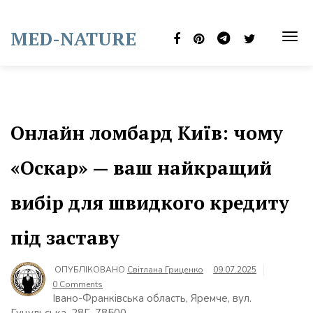
Skip
to
MED-NATURE
content
TOG
NAVI
Онлайн ломбард Київ: чому
«Оскар» — ваш найкращий
вибір для швидкого кредиту
під заставу
ОПУБЛІКОВАНО
Світлана Гриценко
09.07.2025
0 Comments
Івано-Франківська область, Яремче, вул.