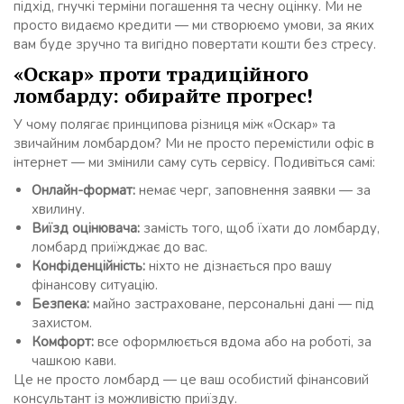
підхід, гнучкі терміни погашення та чесну оцінку. Ми не
просто видаємо кредити — ми створюємо умови, за яких
вам буде зручно та вигідно повертати кошти без стресу.
«Оскар» проти традиційного
ломбарду: обирайте прогрес!
У чому полягає принципова різниця між «Оскар» та
звичайним ломбардом? Ми не просто перемістили офіс в
інтернет — ми змінили саму суть сервісу. Подивіться самі:
Онлайн-формат:
немає черг, заповнення заявки — за
хвилину.
Виїзд оцінювача:
замість того, щоб їхати до ломбарду,
ломбард приїжджає до вас.
Конфіденційність:
ніхто не дізнається про вашу
фінансову ситуацію.
Безпека:
майно застраховане, персональні дані — під
захистом.
Комфорт:
все оформлюється вдома або на роботі, за
чашкою кави.
Це не просто ломбард — це ваш особистий фінансовий
консультант із можливістю приїзду.