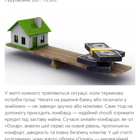
Гуцульська, 28Г, 78500
У житті кожного трапляються ситуації, коли терміново
потрібні гроші. Чекати на рішення банку або позичати у
знайомих — не завжди зручно або можливо. Саме тоді на
допомогу приходить ломбард — надійний спосіб отримати
кредит під заставу майна. Сучасні онлайн-ломбарди, як-от
«Оскар», вивели цей сервіс на новий рівень, пропонуючи
комфорт, швидкість та повну безпеку клієнтів. У цій статті
розглянемо, чому варто обрати «Оскар» — інноваційний