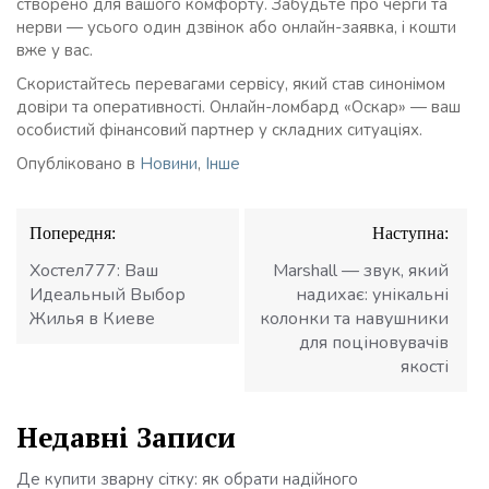
створено для вашого комфорту. Забудьте про черги та
нерви — усього один дзвінок або онлайн-заявка, і кошти
вже у вас.
Скористайтесь перевагами сервісу, який став синонімом
довіри та оперативності. Онлайн-ломбард «Оскар» — ваш
особистий фінансовий партнер у складних ситуаціях.
Опубліковано в
Новини
,
Інше
Навігація
Попередня:
Наступна:
записів
Хостел777: Ваш
Marshall — звук, який
Идеальный Выбор
надихає: унікальні
Жилья в Киеве
колонки та навушники
для поціновувачів
якості
Недавні Записи
Де купити зварну сітку: як обрати надійного